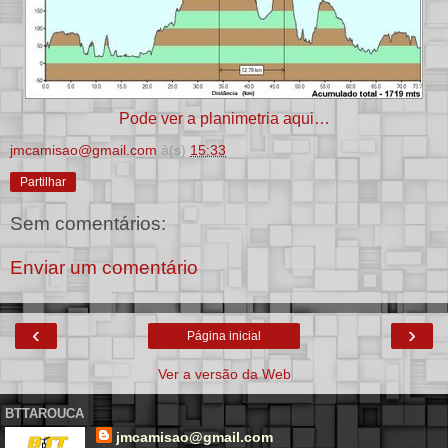
Pode ver a planimetria aqui…
jmcamisao@gmail.com
à(s)
15:33
Partilhar
Sem comentários:
Enviar um comentário
‹
›
Página inicial
Ver a versão da Web
BTTAROUCA
jmcamisao@gmail.com