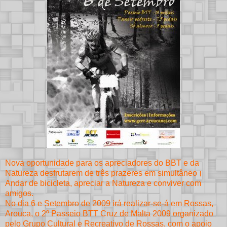
Nova oportunidade para os apreciadores do BBT e da
Natureza desfrutarem de três prazeres em simultâneo।
Andar de bicicleta, apreciar a Natureza e conviver com
amigos.
No dia 6 e Setembro de 2009 irá realizar-se-á em Rossas,
Arouca, o 2º Passeio BTT Cruz de Malta 2009 organizado
pelo Grupo Cultural e Recreativo de Rossas, com o apoio