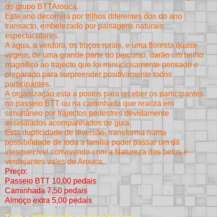
do grupo BTTArouca.
Este ano decorrerá por trilhos diferentes dos do ano
transacto, embelezado por paisagens naturais
espectaculares.
A água, a verdura, os troços rurais, e uma floresta quase
virgem, de uma grande parte do percurso, darão um brilho
magnífico ao trajecto que foi minuciosamente pensado e
preparado para surpreender positivamente todos
participantes.
A organização esta a postos para receber os participantes
no passeio BTT ou na caminhada que realiza em
simultâneo por trajectos pedestres devidamente
assinalados acompanhados de guia.
Esta duplicidade de diversão, transforma numa
possibilidade de toda a família poder passar um da
inesquecível convivendo com a Natureza dos belos e
verdejantes vales de Arouca.
Preço:
Passeio BTT 10,00 pedais
Caminhada 7,50 pedais
Almoço extra 5,00 pedais